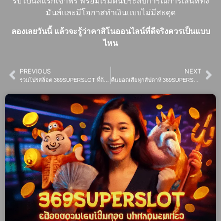
รับโบนัสแรกเข้าฟรี พร้อมเริ่มต้นประสบการณ์การเล่นที่ทั้ง
มันส์และมีโอกาสทำเงินแบบไม่มีสะดุด
ลองเลยวันนี้ แล้วจะรู้ว่าคาสิโนออนไลน์ที่ดีจริงควรเป็นแบบ
ไหน
PREVIOUS
NEXT
รวมโปรสล็อต 369SUPERSLOT ที่ต้องลอง
คืนยอดเสียทุกสัปดาห์ 369SUPERSLOT จัดให้