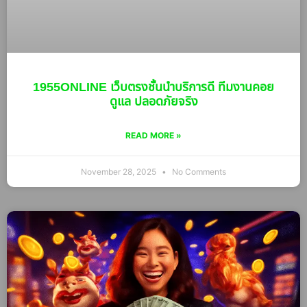
1955ONLINE เว็บตรงชั้นนำบริการดี ทีมงานคอย
ดูแล ปลอดภัยจริง
READ MORE »
November 28, 2025
No Comments