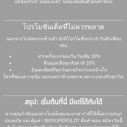
แค่นั้นจริงๆ! ไม่ต้องแชร์ ไม่ต้องยืนยันตัวตนซ้ำซ้อน
โปรโมชั่นเด็ดที่ไม่ควรพลาด
นอกจากโบนัสแรกเข้าแล้ว ยังมีโปรโมชั่นประจำวันอีกเพียบ
เช่น:
ฝากครั้งแรกของวัน รับเพิ่ม 30%
คืนยอดเสียทุกสัปดาห์ 10%
ลุ้นเครดิตฟรีทุกวันผ่านกิจกรรมหน้าเว็บ
ใครที่ชอบความคุ้ม บอกเลยว่าห้ามพลาด เพราะแจกจริงทุกวัน!
สรุป: เริ่มต้นที่นี่ มีแต่ได้กับได้
หากคุณกำลังมองหาเว็บสล็อตและบาคาร่าที่ให้ทั้งความสนุก
ปลอดภัย และคุ้มค่า 369SUPERSLOT คือคำตอบ สมัครวันนี้