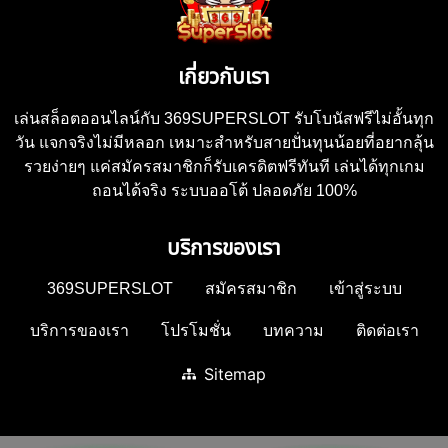
เกี่ยวกับเรา
เล่นสล็อตออนไลน์กับ 369SUPERSLOT รับโบนัสฟรีไม่อั้นทุก
วัน แจกจริงไม่มีหลอก เหมาะสำหรับสายปั่นทุนน้อยที่อยากลุ้น
รวยง่ายๆ แค่สมัครสมาชิกก็รับเครดิตฟรีทันที เล่นได้ทุกเกม
ถอนได้จริง ระบบออโต้ ปลอดภัย 100%
บริการของเรา
369SUPERSLOT
สมัครสมาชิก
เข้าสู่ระบบ
บริการของเรา
โปรโมชั่น
บทความ
ติดต่อเรา
Sitemap