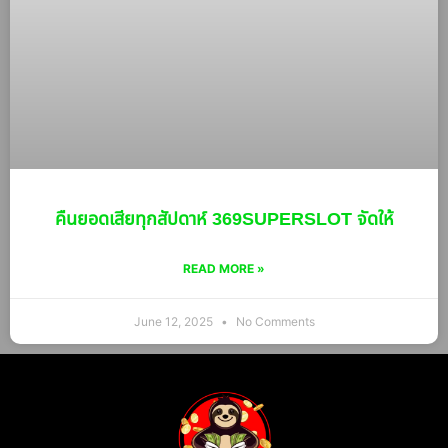
คืนยอดเสียทุกสัปดาห์ 369SUPERSLOT จัดให้
READ MORE »
June 12, 2025
No Comments