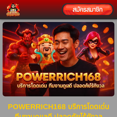
POWERRICH168 บริการโดดเด่น
ทีมงานดูแลดี ปลอดภัยไร้กังวล