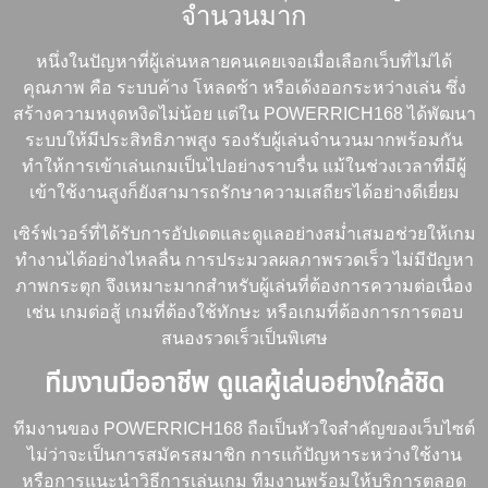
จำนวนมาก
หนึ่งในปัญหาที่ผู้เล่นหลายคนเคยเจอเมื่อเลือกเว็บที่ไม่ได้
คุณภาพ คือ ระบบค้าง โหลดช้า หรือเด้งออกระหว่างเล่น ซึ่ง
สร้างความหงุดหงิดไม่น้อย แต่ใน POWERRICH168 ได้พัฒนา
ระบบให้มีประสิทธิภาพสูง รองรับผู้เล่นจำนวนมากพร้อมกัน
ทำให้การเข้าเล่นเกมเป็นไปอย่างราบรื่น แม้ในช่วงเวลาที่มีผู้
เข้าใช้งานสูงก็ยังสามารถรักษาความเสถียรได้อย่างดีเยี่ยม
เซิร์ฟเวอร์ที่ได้รับการอัปเดตและดูแลอย่างสม่ำเสมอช่วยให้เกม
ทำงานได้อย่างไหลลื่น การประมวลผลภาพรวดเร็ว ไม่มีปัญหา
ภาพกระตุก จึงเหมาะมากสำหรับผู้เล่นที่ต้องการความต่อเนื่อง
เช่น เกมต่อสู้ เกมที่ต้องใช้ทักษะ หรือเกมที่ต้องการการตอบ
สนองรวดเร็วเป็นพิเศษ
ทีมงานมืออาชีพ ดูแลผู้เล่นอย่างใกล้ชิด
ทีมงานของ POWERRICH168 ถือเป็นหัวใจสำคัญของเว็บไซต์
ไม่ว่าจะเป็นการสมัครสมาชิก การแก้ปัญหาระหว่างใช้งาน
หรือการแนะนำวิธีการเล่นเกม ทีมงานพร้อมให้บริการตลอด