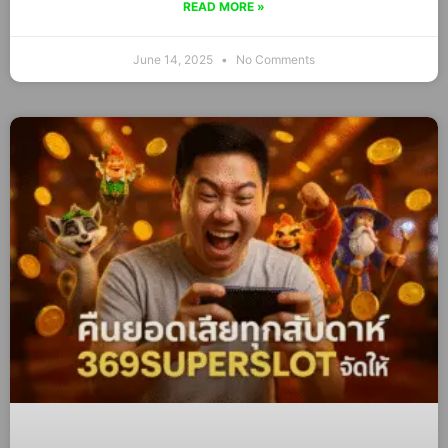
READ MORE »
June 14, 2025
No Comments