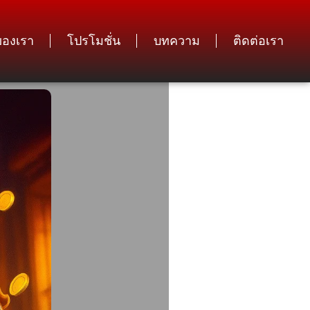
ของเรา
โปรโมชั่น
บทความ
ติดต่อเรา