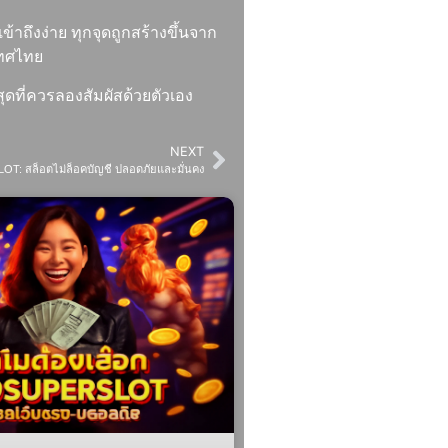
ถึงง่าย ทุกจุดถูกสร้างขึ้นจาก
เทศไทย
ี่สุดที่ควรลองสัมผัสด้วยตัวเอง
NEXT
T: สล็อตไม่ล็อคบัญชี ปลอดภัยและมั่นคง