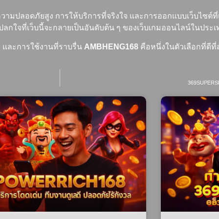
ปลอดภัยสูง การให้บริการที่จริงใจ และการออกแบบเว็บไซต์ที่เข้า
่าแปลกใจที่เว็บนี้จะกลายเป็นอันดับต้น ๆ ของเว็บเกมออนไลน์ในประ
 และการใช้งานที่ราบรื่น
AMBHENG168
คือหนึ่งในตัวเลือกที่ดีท
369SUPERSLO