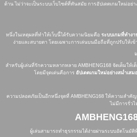
ด้าน ไม่ว่าจะเป็นระบบเว็บไซต์ที่ทันสมัย การอัปเดตเกมใหม่
หนึ่งในเหตุผลที่ทำให้เว็บนี้ได้รับความนิยมคือ
ระบบเกมที่ทำงาน
ง่ายและสบายตา โดยเฉพาะการเล่นบนมือถือที่ถูกปรับให้เข้าก
เ
สำหรับผู้เล่นที่รักความหลากหลาย AMBHENG168 จัดเต็มให้เต็มที
โดยมีจุดเด่นคือการ
อัปเดตเกมใหม่อย่างสม่ำเสม
ความปลอดภัยเป็นอีกหนึ่งจุดที่ AMBHENG168 ให้ความสำคัญ ด้
ไม่มีการรั่
AMBHENG168 ระ
ผู้เล่นสามารถทำธุรกรรมได้ง่ายผ่านระบบอัตโนมัติที่