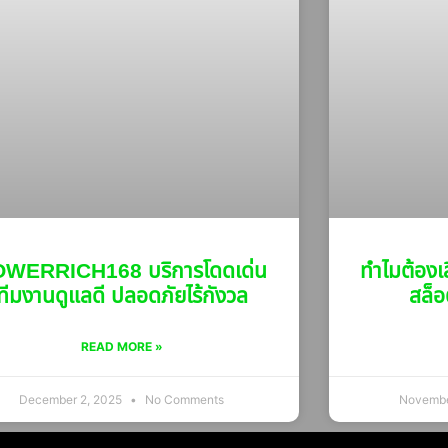
WERRICH168 บริการโดดเด่น
ทำไมต้อ
ทีมงานดูแลดี ปลอดภัยไร้กังวล
สล็อ
READ MORE »
December 2, 2025
No Comments
Novembe