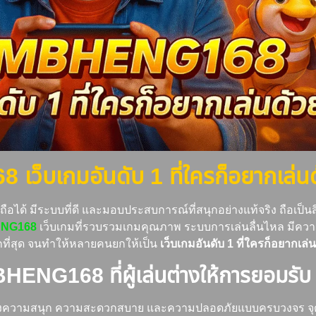
เว็บเกมอันดับ 1 ที่ใครก็อยากเล่น
ถือได้ มีระบบที่ดี และมอบประสบการณ์ที่สนุกอย่างแท้จริง ถือเป็น
NG168
เว็บเกมที่รวบรวมเกมคุณภาพ ระบบการเล่นลื่นไหล มีควา
ากที่สุด จนทำให้หลายคนยกให้เป็น
เว็บเกมอันดับ 1 ที่ใครก็อยากเล่น
HENG168 ที่ผู้เล่นต่างให้การยอมรับ
้งความสนุก ความสะดวกสบาย และความปลอดภัยแบบครบวงจร จุดเด่นท