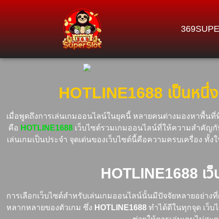
369SUP
HOTLINE1688 เป็นหนึ่งเรื
เมื่อพูดถึงการเล่นเกมออนไลน์ในยุคนี้ หลายคนต่างมองหาพื้นที่ท
คือ
HOTLINE1688
เว็บไซต์รวมเกมออนไลน์ที่ให้ความสำคัญกับการ
เล่นเกมเป็นประจำ จุดเด่นของเว็บไซต์นี้คือความครบเครื่อง ท
HOTLINE1688 เว็บเก
การเลือกเว็บไซต์สำหรับเล่นเกมออนไลน์นั้นมีปัจจัยหลายอย่าง
หลากหลายของตัวเกม ซึ่ง
HOTLINE1688
ทำได้ดีในทุกจุด เว็