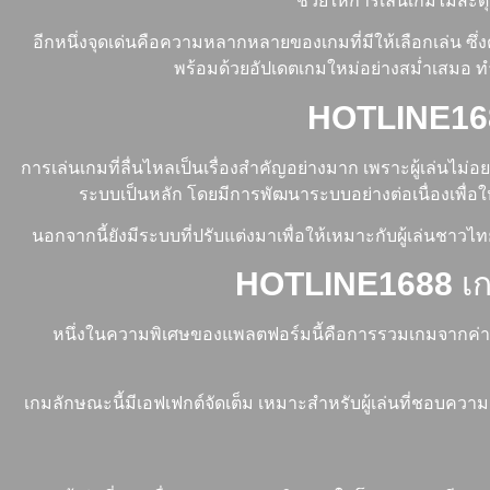
ช่วยให้การเล่นเกมไม่สะด
อีกหนึ่งจุดเด่นคือความหลากหลายของเกมที่มีให้เลือกเล่น ซึ่
พร้อมด้วยอัปเดตเกมใหม่อย่างสม่ำเสมอ ทำให
HOTLINE1
การเล่นเกมที่ลื่นไหลเป็นเรื่องสำคัญอย่างมาก เพราะผู้เล่นไ
ระบบเป็นหลัก โดยมีการพัฒนาระบบอย่างต่อเนื่องเพื่อใ
นอกจากนี้ยังมีระบบที่ปรับแต่งมาเพื่อให้เหมาะกับผู้เล่นชาวไ
HOTLINE1688
เ
หนึ่งในความพิเศษของแพลตฟอร์มนี้คือการรวมเกมจากค่ายดั
เกมลักษณะนี้มีเอฟเฟกต์จัดเต็ม เหมาะสำหรับผู้เล่นที่ชอบความตื