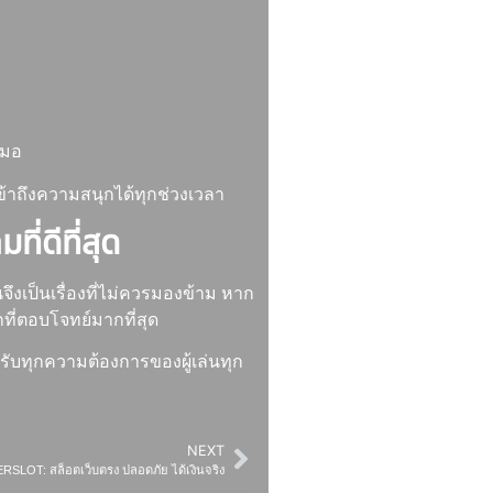
สมอ
นเข้าถึงความสนุกได้ทุกช่วงเวลา
่ดีที่สุด
งเป็นเรื่องที่ไม่ควรมองข้าม หาก
กที่ตอบโจทย์มากที่สุด
งรับทุกความต้องการของผู้เล่นทุก
NEXT
SLOT: สล็อตเว็บตรง ปลอดภัย ได้เงินจริง