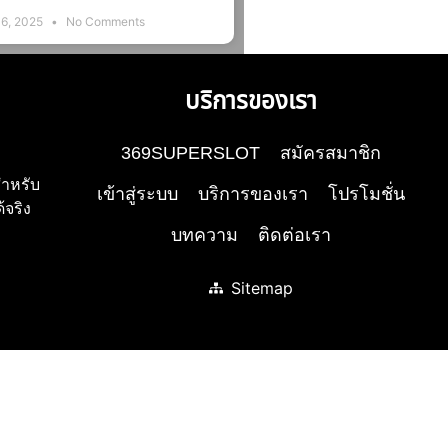
 6, 2025
No Comments
บริการของเรา
369SUPERSLOT
สมัครสมาชิก
สำหรับ
เข้าสู่ระบบ
บริการของเรา
โปรโมชั่น
้จริง
บทความ
ติดต่อเรา
Sitemap