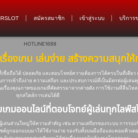
ERSLOT
สมัครสมาชิก
เข้าสู่ระบบ
บริการ
่องเกม เล่นง่าย สร้างความสนุกให้
ี่เชื่อถือได้ ปลอดภัย และตอบโจทย์ความต้องการได้ครบในที่เดียว แ
เข้าถึงง่าย ความเสถียร และประสบการณ์ที่เป็นมิตรต่อผู้เล่นทุกกลุ
ั้งในเรื่องคุณภาพของเกมที่คัดสรรมาจากค่ายดัง การใช้งานที่ลื
ทุกสไตล์การเล่นได้ดี
มออนไลน์ที่ตอบโจทย์ผู้เล่นทุกไลฟ์สไ
ที่ผู้เล่นส่วนใหญ่ให้ความสำคัญ เช่น ความเสถียรของระบบ การร
บไซต์ถูกออกแบบมาให้ใช้งานง่าย รองรับทั้งบนมือถือและคอมพิวเต