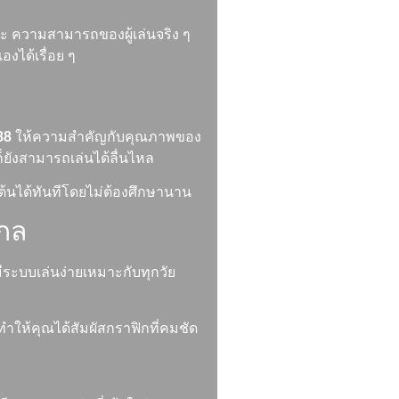
กษะ ความสามารถของผู้เล่นจริง ๆ
งได้เรื่อย ๆ
88
ให้ความสำคัญกับคุณภาพของ
็ยังสามารถเล่นได้ลื่นไหล
มต้นได้ทันทีโดยไม่ต้องศึกษานาน
กล
ระบบเล่นง่ายเหมาะกับทุกวัย
 ทำให้คุณได้สัมผัสกราฟิกที่คมชัด