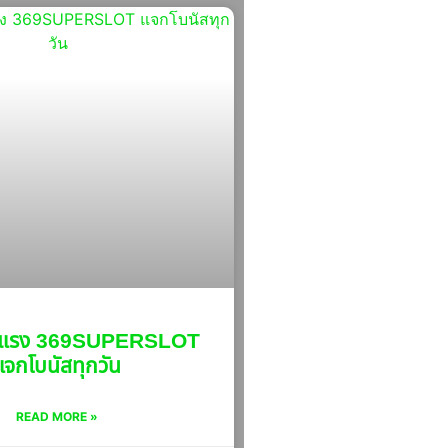
มาแรง 369SUPERSLOT
แจกโบนัสทุกวัน
READ MORE »