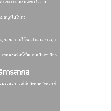
ี และระบบเล่นที่เข้าใจง่าย
ามสนุกไปในตัว
บถูกออกแบบให้รองรับอุปกรณ์ทุก
้แพลตฟอร์มนี้ขึ้นแท่นเป็นตัวเลือก
ริการสากล
ประสบการณ์ที่ดีตั้งแต่ครั้งแรกที่